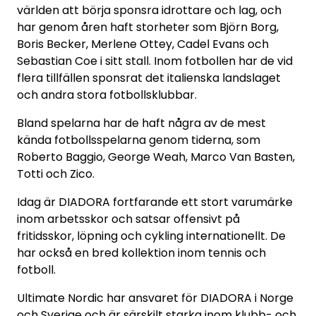
världen att börja sponsra idrottare och lag, och
har genom åren haft storheter som Björn Borg,
Boris Becker, Merlene Ottey, Cadel Evans och
Sebastian Coe i sitt stall. Inom fotbollen har de vid
flera tillfällen sponsrat det italienska landslaget
och andra stora fotbollsklubbar.
Bland spelarna har de haft några av de mest
kända fotbollsspelarna genom tiderna, som
Roberto Baggio, George Weah, Marco Van Basten,
Totti och Zico.
Idag är DIADORA fortfarande ett stort varumärke
inom arbetsskor och satsar offensivt på
fritidsskor, löpning och cykling internationellt. De
har också en bred kollektion inom tennis och
fotboll.
Ultimate Nordic har ansvaret för DIADORA i Norge
och Sverige och är särskilt starka inom klubb- och