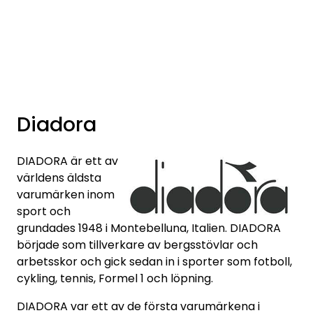
Skip to main content
Varumärken
Nyheter/info
Diadora
Mediaportalen
DIADORA är ett av
världens äldsta
varumärken inom
sport och
grundades 1948 i Montebelluna, Italien. DIADORA
började som tillverkare av bergsstövlar och
arbetsskor och gick sedan in i sporter som fotboll,
cykling, tennis, Formel 1 och löpning.
DIADORA var ett av de första varumärkena i