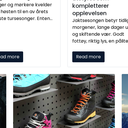
ger og mørkere kvelder
kompletterer
 høsten til en av årets
opplevelsen
ste tursesonger. Enten
Jaktsesongen betyr tidli
n går til nærskogen eller
morgener, lange dager 
jellet, kan riktig fottøy,
og skiftende vær. Godt
og turutstyr gjøre
fottøy, riktig lys, en pålite
levelsen både enklere
kniv og noe varmt å drik
mer komfortabel.
kan ha stor betydning fo
ead more
Read more
opplevelsen. For butikk
gir jakta gode muligheter 
å samle flere
produktkategorier rundt
tydelig sesongbehov.