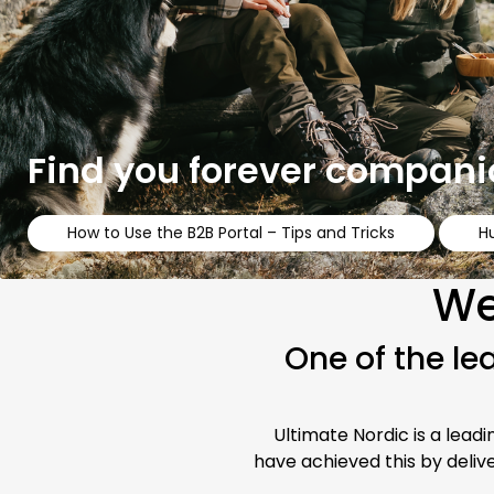
Find you forever compani
How to Use the B2B Portal – Tips and Tricks
H
We
One of the le
Ultimate Nordic is a leadi
have achieved this by deliv