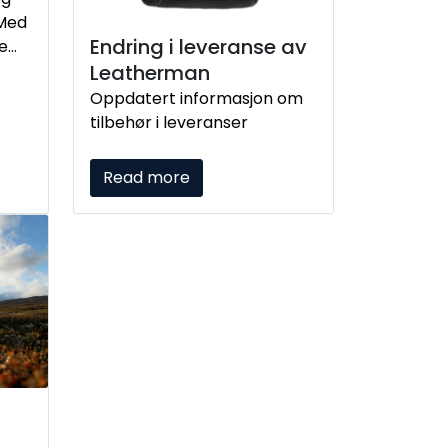
 Med
Endring i leveranse av
de
ende
Leatherman
Oppdatert informasjon om
g –
tilbehør i leveranser
 den
 og
Read more