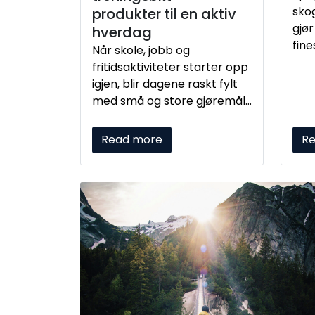
sko
produkter til en aktiv
gjør
hverdag
fine
Når skole, jobb og
ture
fritidsaktiviteter starter opp
høyf
igjen, blir dagene raskt fylt
lys 
med små og store gjøremål.
opp
Produkter til mat, drikke og
og 
synlighet kan gjøre det
Read more
R
enklere å holde tempoet
oppe – fra morgenens
første avgang til dagens
siste treningsøkt.