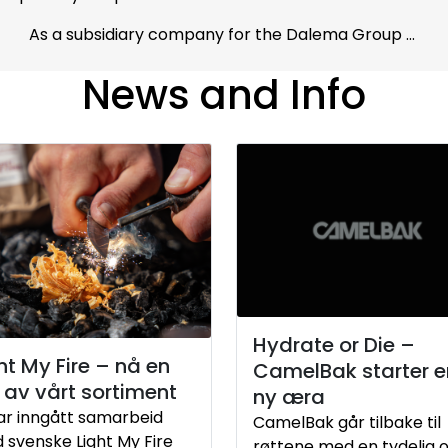
As a subsidiary company for the Dalema Group ...
News and Info
Hydrate or Die –
ht My Fire – nå en
CamelBak starter e
 av vårt sortiment
ny æra
har inngått samarbeid
CamelBak går tilbake til
 svenske Light My Fire
røttene med en tydelig 