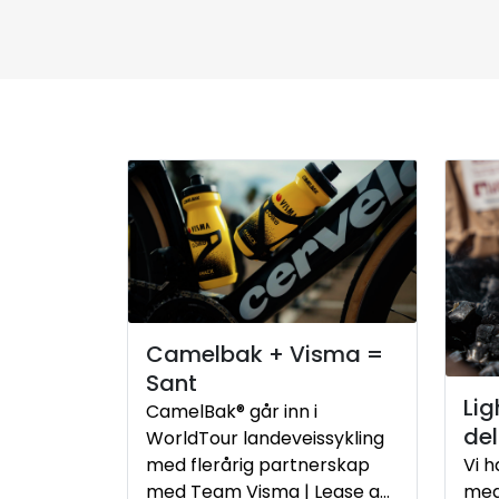
Camelbak + Visma =
Sant
Lig
CamelBak® går inn i
del
WorldTour landeveissykling
med flerårig partnerskap
Vi 
med Team Visma | Lease a
med