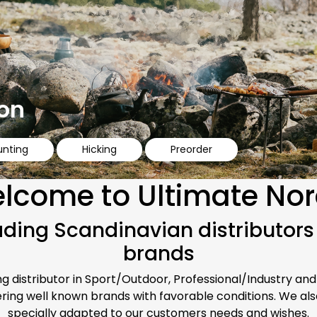
on
unting
Hicking
Preorder
lcome to Ultimate Nor
ading Scandinavian distributors
brands
ng distributor in Sport/Outdoor, Professional/Industry and
ering well known brands with favorable conditions. We a
specially adapted to our customers needs and wishes.