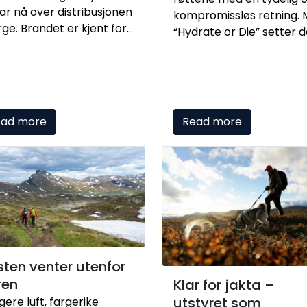
ar nå over distribusjonen
kompromissløs retning.
rge. Brandet er kjent for
“Hydrate or Die” setter 
sjonelle og
fokus på noe grunnlegg
nnomarbeidede
for alle som er i aktivitet:
dukter for mat og bruk
væske er ikke bare vikti
ndørs, med en tydelig
det er avgjørende.Nå er
sjon i skjæringspunktet
nye identiteten lansert –
ead more
Read more
om friluftsliv og
tilgjengelig i Norge.
rdagsbruk.
ten venter utenfor
ren
Klar for jakta –
utstyret som
igere luft, fargerike