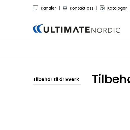
Skip to main content
|
|
Kanaler
Kontakt oss
Kataloger
Tilbehø
Tilbehør til drivverk