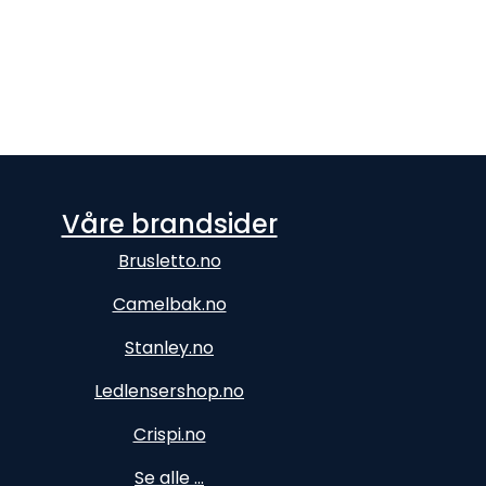
Våre brandsider
Brusletto.no
Camelbak.no
Stanley.no
Ledlensershop.no
Crispi.no
Se alle ...