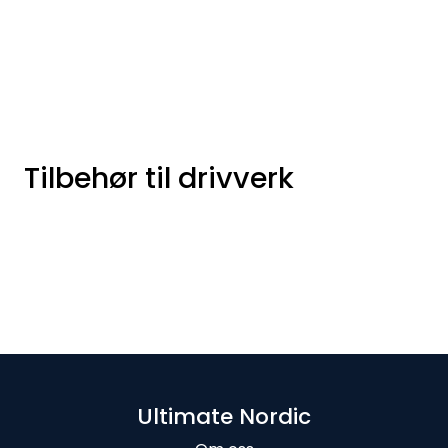
Skip to main content
Varumärken
Nyheter/info
Tilbehør til drivverk
Mediaportalen
Ultimate Nordic