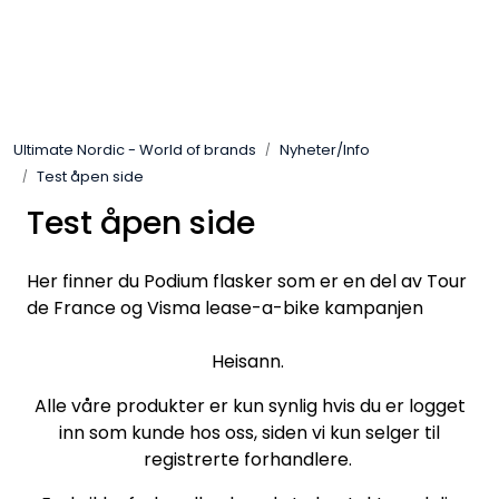
Skip to main content
Varemerker
Ultimate Nordic - World of brands
Nyheter/Info
Nyheter/Info
Test åpen side
Test åpen side
Mediaportalen
Her finner du Podium flasker som er en del av Tour
de France og Visma lease-a-bike kampanjen
Heisann.
Alle våre produkter er kun synlig hvis du er logget
inn som kunde hos oss, siden vi kun selger til
registrerte forhandlere.