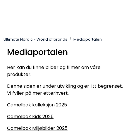
Skip to main content
Varemerker
Ultimate Nordic - World of brands
Mediaportalen
Nyheter/Info
Mediaportalen
Mediaportalen
Her kan du finne bilder og filmer om våre
produkter.
Denne siden er under utvikling og er litt begrenset.
Vi fyller på mer etterhvert.
Camelbak kolleksjon 2025
Camelbak Kids 2025
Camelbak Miljøbilder 2025