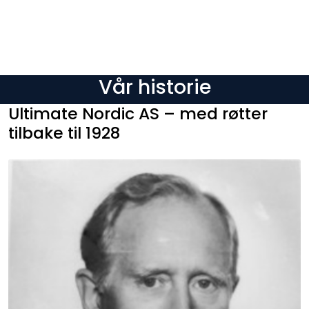
Skip to main content
Varemerker
Vår historie
Nyheter/Info
Ultimate Nordic AS – med røtter
tilbake til 1928
Mediaportalen