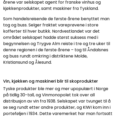
årene var selskapet agent for franske vinhus og
kjøkkenprodukter, samt maskiner fra Tyskland.
Som handelsreisende de første årene benyttet man
tog og buss. Selger fraktet vareprøvene i store
kofferter til hver butikk. Nordvestlandet var det
området selskapet hadde størst suksess med i
begynnelsen og Trygve Alm reiste i tre og tre uker til
denne regionen i de første årene – tog til Åndalsnes
og buss rundt omkring i distriktene Molde,
Kristiansund og Ålesund.
Vin, kjøkken og maskineri blir til skoprodukter
Tyske produkter ble mer og mer upopulært i Norge
på tidlig 30-tall, og Vinmonopolet tok over all
distribusjon av vin fra 1938. Selskapet var tvunget til å
se seg rundt etter andre produkter, og KIWI kom inn i
porteføljen i 1934. Dette varemerket har man fortsatt