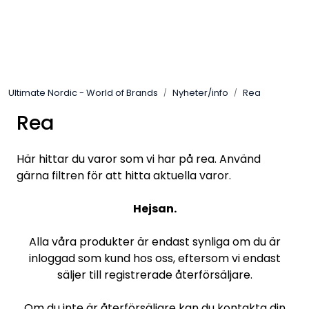
Skip to main content
Varumärken
Ultimate Nordic - World of Brands
Nyheter/info
Rea
Nyheter/info
Rea
Mediaportalen
Här hittar du varor som vi har på rea. Använd
gärna filtren för att hitta aktuella varor.
Hejsan.
Alla våra produkter är endast synliga om du är
inloggad som kund hos oss, eftersom vi endast
säljer till registrerade återförsäljare.
Om du inte är återförsäljare kan du kontakta din