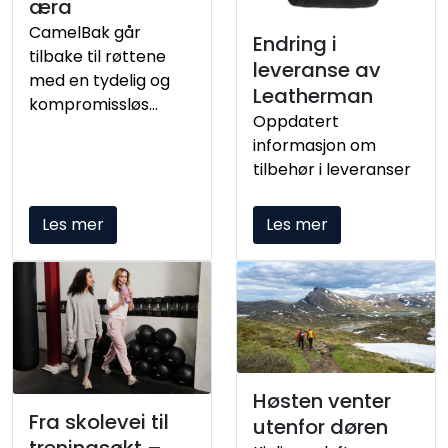
æra
CamelBak går
Endring i
tilbake til røttene
leveranse av
med en tydelig og
Leatherman
kompromissløs
Oppdatert
retning. Med
informasjon om
“Hydrate or Die”
tilbehør i leveranser
setter de fokus på
noe grunnleggende
for alle som er i
Les mer
Les mer
aktivitet: væske er
ikke bare viktig – det
er avgjørende.Nå er
den nye identiteten
lansert – og
tilgjengelig i Norge.
Høsten venter
Fra skolevei til
utenfor døren
treningsøkt –