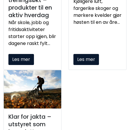
Kjøligere luft,
produkter til en
fargerike skoger og
aktiv hverdag
mørkere kvelder gjør
høsten til en av årets
Når skole, jobb og
fineste tursesonger.
fritidsaktiviteter
Enten turen går til
starter opp igjen, blir
nærskogen eller
dagene raskt fylt
høyfjellet, kan riktig
med små og store
fottøy, lys og
gjøremål. Produkter
Les mer
Les mer
turutstyr gjøre
til mat, drikke og
opplevelsen både
synlighet kan gjøre
enklere og mer
det enklere å holde
komfortabel.
tempoet oppe – fra
morgenens første
avgang til dagens
siste treningsøkt.
Klar for jakta –
utstyret som