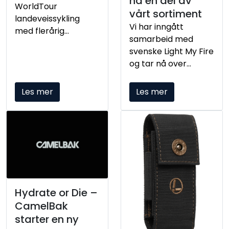
nå en del av
WorldTour
vårt sortiment
landeveissykling
Vi har inngått
med flerårig
samarbeid med
partnerskap med
svenske Light My Fire
Team Visma | Lease
og tar nå over
a Bike. Samarbeidet
distribusjonen i
fokuserer på
Norge. Brandet er
Les mer
Les mer
prestasjonsoptimal
kjent for funksjonelle
hydrering,
og
aerodynamisk
gjennomarbeidede
flaskedesign og
produkter for mat
produktutvikling
og bruk utendørs,
basert på erfaringer
med en tydelig
fra ritt
posisjon i
skjæringspunktet
Hydrate or Die –
mellom friluftsliv og
CamelBak
hverdagsbruk.
starter en ny