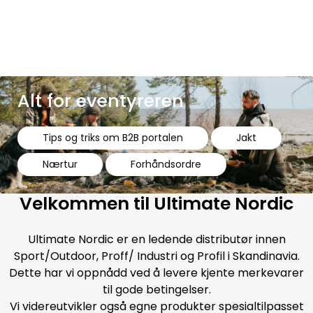
Skip to main content
Varemerker
Nyheter/Info
Alt for eventyreren
Mediaportalen
Tips og triks om B2B portalen
Jakt
Nærtur
Forhåndsordre
Velkommen til Ultimate Nordic
Ultimate Nordic er en ledende distributør innen
Sport/Outdoor, Proff/ Industri og Profil i Skandinavia.
Dette har vi oppnådd ved å levere kjente merkevarer
til gode betingelser.
Vi videreutvikler også egne produkter spesialtilpasset