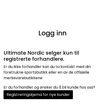
Skip to main content
Varemerker
Logg inn
Nyheter/Info
Mediaportalen
Ultimate Nordic selger kun til
registrerte forhandlere.
Er du ikke forhandler kan du ta kontakt med din
foretrukne sportsbutikk eller en av de offisielle
merkevarebutikkene
Er du forhandler og ønsker du å bli kunde hos oss?
Registreringskjema for nye kunder