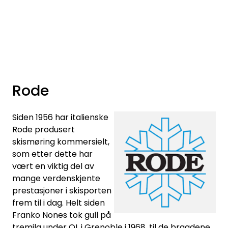
Skip to main content
Varemerker
Nyheter/Info
Rode
Mediaportalen
Siden 1956 har italienske
Rode produsert
skismøring kommersielt,
som etter dette har
vært en viktig del av
mange verdenskjente
prestasjoner i skisporten
frem til i dag. Helt siden
Franko Nones tok gull på
tremila under OL i Grenoble i 1968, til de bragdene