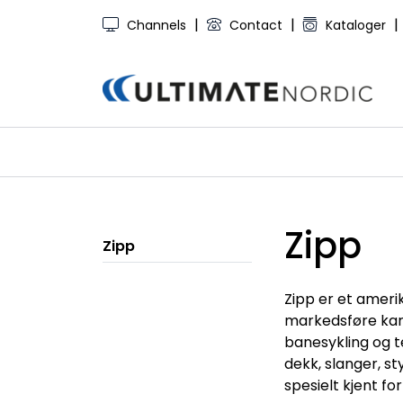
Skip to main content
|
|
|
Channels
Contact
Kataloger
Zipp
Zipp
Zipp er et ameri
markedsføre karb
banesykling og t
dekk, slanger, s
spesielt kjent f