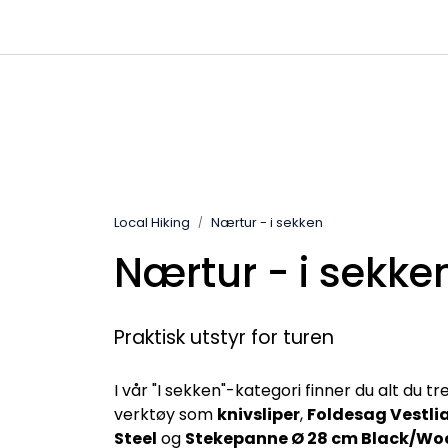
Skip to main content
|
|
|
Channels
Contact
Kataloger
Local Hiking
Nærtur - i sekken
Nærtur - i sekke
Praktisk utstyr for turen
I vår "I sekken"-kategori finner du alt du t
verktøy som
knivsliper
,
Foldesag Vestlia
Steel
og
Stekepanne Ø 28 cm Black/Wo