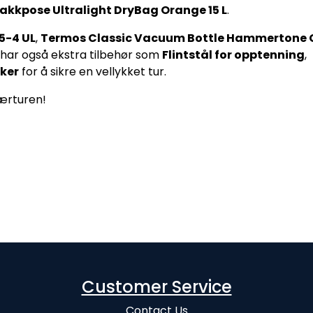
akkpose Ultralight DryBag Orange 15 L
.
5-4 UL
,
Termos Classic Vacuum Bottle Hammertone 
i har også ekstra tilbehør som
Flintstål for opptenning
,
kker
for å sikre en vellykket tur.
nærturen!
Customer Service
Contact Us