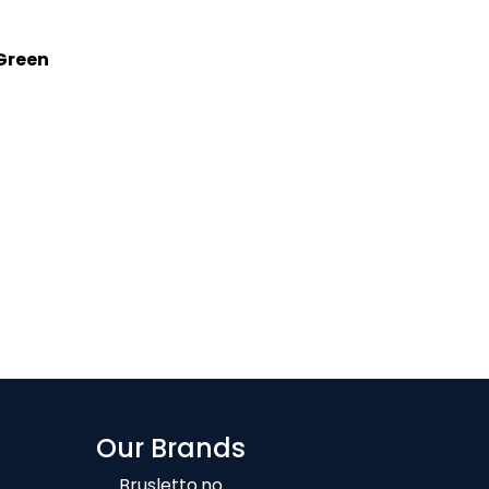
Green
Our Brands
Brusletto.no