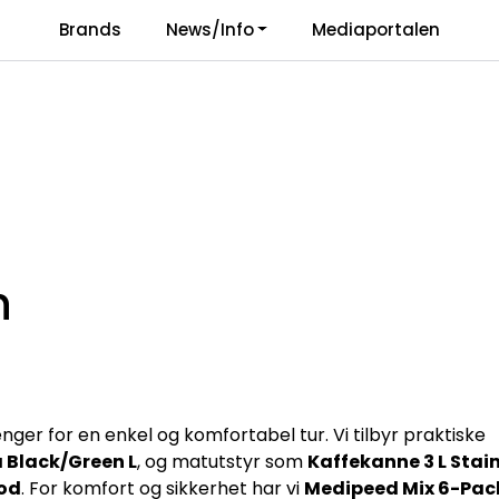
Brands
News/Info
Mediaportalen
Responsibility
Language
n
renger for en enkel og komfortabel tur. Vi tilbyr praktiske
 Black/Green L
, og matutstyr som
Kaffekanne 3 L Stai
od
. For komfort og sikkerhet har vi
Medipeed Mix 6-Pac