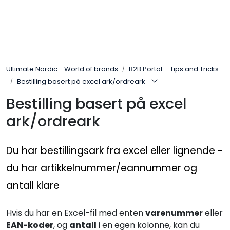
Skip to main content
Brands
Ultimate Nordic - World of brands
B2B Portal – Tips and Tricks
News/Info
Bestilling basert på excel ark/ordreark
Mediaportalen
Bestilling basert på excel
ark/ordreark
Du har bestillingsark fra excel eller lignende -
du har artikkelnummer/eannummer og
antall klare
Hvis du har en Excel-fil med enten
varenummer
eller
EAN-koder
, og
antall
i en egen kolonne, kan du