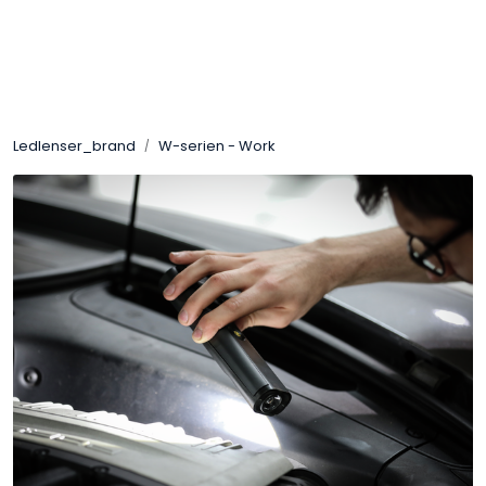
Skip to main content
Brands
Ledlenser_brand
W-serien - Work
News/Info
Mediaportalen