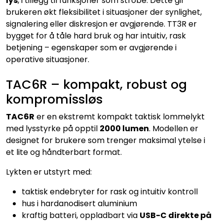
lys
, i tillegg til funksjoner som strobe. Dette gir
brukeren økt fleksibilitet i situasjoner der synlighet,
signalering eller diskresjon er avgjørende. TT3R er
bygget for å tåle hard bruk og har intuitiv, rask
betjening – egenskaper som er avgjørende i
operative situasjoner.
TAC6R – kompakt, robust og
kompromissløs
TAC6R
er en ekstremt kompakt taktisk lommelykt
med lysstyrke på opptil
2000 lumen
. Modellen er
designet for brukere som trenger maksimal ytelse i
et lite og håndterbart format.
Lykten er utstyrt med:
taktisk endebryter for rask og intuitiv kontroll
hus i hardanodisert aluminium
kraftig batteri, oppladbart via
USB-C direkte på