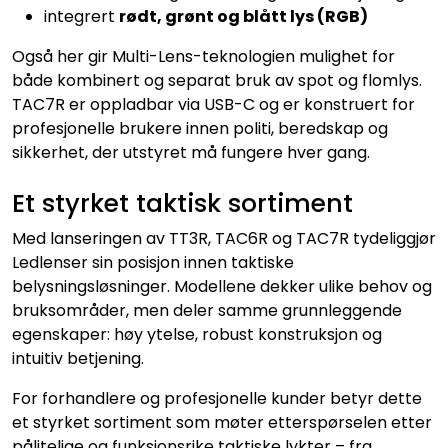
integrert
rødt, grønt og blått lys (RGB)
Også her gir Multi-Lens-teknologien mulighet for
både kombinert og separat bruk av spot og flomlys.
TAC7R er oppladbar via USB-C og er konstruert for
profesjonelle brukere innen politi, beredskap og
sikkerhet, der utstyret må fungere hver gang.
Et styrket taktisk sortiment
Med lanseringen av TT3R, TAC6R og TAC7R tydeliggjør
Ledlenser sin posisjon innen taktiske
belysningsløsninger. Modellene dekker ulike behov og
bruksområder, men deler samme grunnleggende
egenskaper: høy ytelse, robust konstruksjon og
intuitiv betjening.
For forhandlere og profesjonelle kunder betyr dette
et styrket sortiment som møter etterspørselen etter
pålitelige og funksjonsrike taktiske lykter – fra