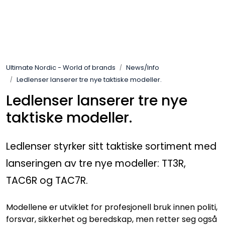
Skip to main content
Brands
Ultimate Nordic - World of brands
News/Info
News/Info
Ledlenser lanserer tre nye taktiske modeller.
Ledlenser lanserer tre nye
Mediaportalen
taktiske modeller.
Ledlenser styrker sitt taktiske sortiment med
lanseringen av tre nye modeller: TT3R,
TAC6R og TAC7R.
Modellene er utviklet for profesjonell bruk innen politi,
forsvar, sikkerhet og beredskap, men retter seg også