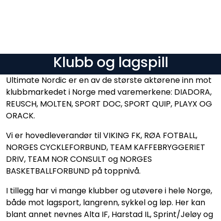
Skip to main content
Brands
Klubb og lagspill
News/Info
Ultimate Nordic er en av de største aktørene inn mot
klubbmarkedet i Norge med varemerkene: DIADORA,
Mediaportalen
REUSCH, MOLTEN, SPORT DOC, SPORT QUIP, PLAYX OG
ORACK.
​Vi er hovedleverandør til VIKING FK, RØA FOTBALL,
NORGES CYCKLEFORBUND, TEAM KAFFEBRYGGERIET
DRIV, TEAM NOR CONSULT og NORGES
BASKETBALLFORBUND på toppnivå.
I tillegg har vi mange klubber og utøvere i hele Norge,
både mot lagsport, langrenn, sykkel og løp. Her kan
blant annet nevnes Alta IF, Harstad IL, Sprint/Jeløy og