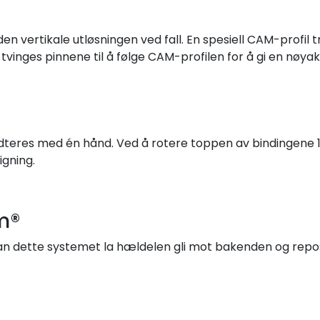
en vertikale utløsningen ved fall. En spesiell CAM-profi
, tvinges pinnene til å følge CAM-profilen for å gi en nøyak
eres med én hånd. Ved å rotere toppen av bindingene 1
igning.
m®
kan dette systemet la hældelen gli mot bakenden og repos