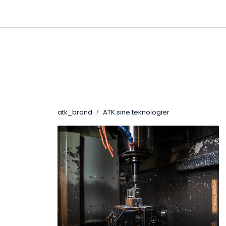
Skip to main content
|
|
|
Channels
Contact
Kataloger
atk_brand
ATK sine teknologier