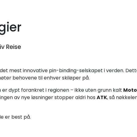
gier
iv Reise
det mest innovative pin-binding-selskapet i verden. Dett
ter behovene til enhver skiløper på.
 er dypt forankret i regionen – ikke uten grunn kalt
Moto
lingen av nye løsninger stopper aldri hos
ATK
, så nøkkele
e er best på.