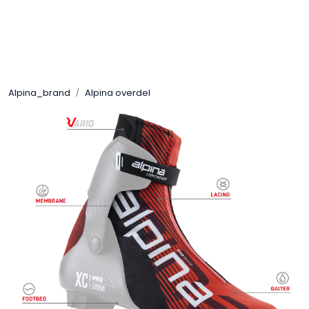
Skip to main content
Brands
Alpina_brand
Alpina overdel
News/Info
Mediaportalen