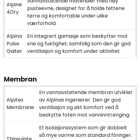
vannavstøtende materialer med høy
Alpine
pusteevne, designet for å holde føttene
4Dry
tørre og komfortable under ulike
værforhold.
Alpina
En integrert gamasje som beskytter mot
Pulse
snø og fuktighet, samtidig som den gir god
Gaiter
ventilasjon og komfort under aktivitet.
Membran
En vannavstøtende membran utviklet
Alpitex
av Alpinas ingeniører. Den gir god
Membrane
ventilasjon og økt komfort ved å
beskytte foten mot vanninntrenging.
Et isolasjonssystem som gir dobbelt
så mye varme som standard fôringer.
Thinsulate