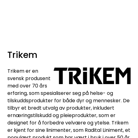
Skip to main content
Varemerker
Nyheter/Info
Trikem
Mediaportalen
Trikem er en
svensk produsent
med over 70 års
erfaring, som spesialiserer seg på helse- og
tilskuddsprodukter for både dyr og mennesker. De
tilbyr et bredt utvalg av produkter, inkludert
ernæringstilskudd og pleieprodukter, som er
designet for å forbedre velvære og ytelse. Trikem
er kjent for sine linimenter, som Radital Liniment, et
populært produkt som har vært i bruk i over 50 år