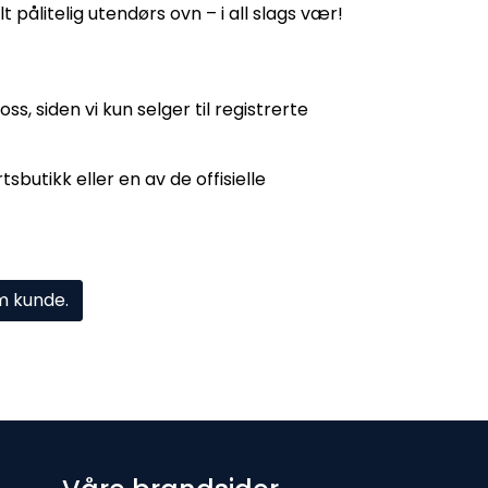
lt pålitelig utendørs ovn – i all slags vær!
s, siden vi kun selger til registrerte
sbutikk eller en av de offisielle
om kunde.