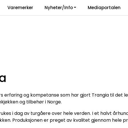
|
Varemerker
Nyheter/Info
Mediaportalen
Vårt ansvar
Langua
ia
rs erfaring og kompetanse som har gjort Trangia til det 
jøkken og tilbehør i Norge.
ukes i dag av turgåere over hele verden. I et halvt århun
kken. Produksjonen er preget av kvalitet gjennom hele pro