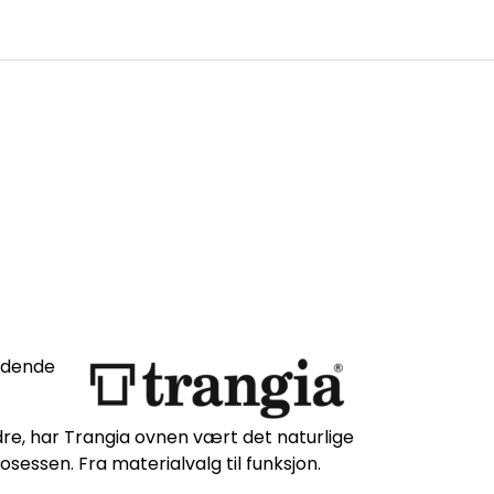
0
ge
Kundesenter
Favoritter
Logg inn
ledende
dre, har Trangia ovnen vært det naturlige
sessen. Fra materialvalg til funksjon.