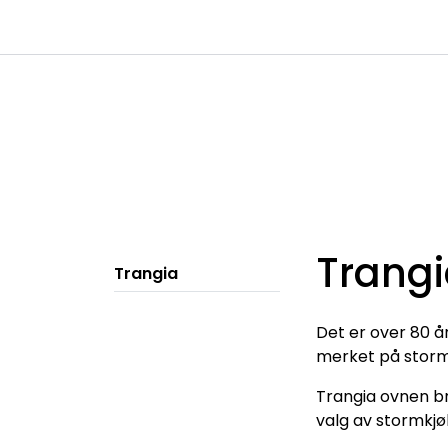
Skip to main content
|
|
Kanaler
Kontakt oss
Kataloger
Trang
Trangia
Det er over 80 å
merket på stormk
Trangia ovnen br
valg av stormkjø