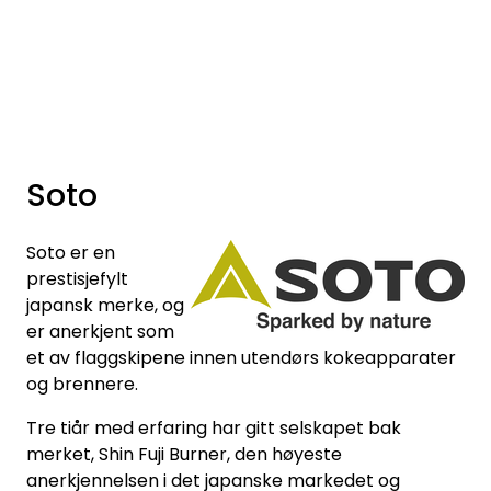
Skip to main content
Varemerker
Nyheter/Info
Soto
Mediaportalen
Soto er en
prestisjefylt
japansk merke, og
er anerkjent som
et av flaggskipene innen utendørs kokeapparater
og brennere.
Tre tiår med erfaring har gitt selskapet bak
merket, Shin Fuji Burner, den høyeste
anerkjennelsen i det japanske markedet og