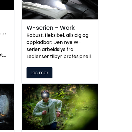
W-serien - Work
ner
Robust, fleksibel, allsidig og
oppladbar: Den nye W-
serien arbeidslys fra
pt
Ledlenser tilbyr profesjonell
belysning for verksteder,
byggeplasser og DIY-
Les mer
n
prosjekter.
ten