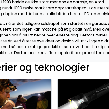
i 1993 hadde de ikke stort mer enn en garasje, en Atari
 rundt 1000 tyske mark som oppstartskapital. Forutsetn
 og dag inn med det som skulle bli den første LED lommelyk
ghet; nå er det tidligere selskapet som startet i en garasje,
usent, som ingen kan matche på et globalt nivå. Med ove
onen om å bli litt bedre hver eneste dag. Derfor utvikler
e år. Ved å teste nye ideer og design vil utviklingen aldri
bbe med så bærekraftige produkter som overhodet mulig, b
duktene. Derfor lanserer vi flere oppladbare produkter, s
rier og teknologier