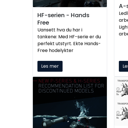
A-s
Ledl
HF-serien - Hands
arbe
Free
Ligh
Uansett hva du har i
arbe
tankene: Med HF-serie er du
nytt
perfekt utstyrt. Ekte Hands-
Free hodelykter
Les mer
Le