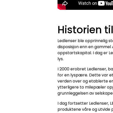
Historien t
Ledlenser ble opprinnelig st
disposisjon enn en gammel A
oppstartskapital. I dag er 
lys.
I 2000 erobret Ledlenser, b
for en lyspære. Dette var e
verden over og etablerte e
ytterligere to milepæler o
grunnleggelsen av selskapet
I dag fortsetter Ledlenser,
produktene våre og utvide 