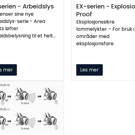
erien - Arbeidslys
EX-serien - Explosi
Proof
enser sine nye
idslys-serie - Area
Eksplosjonssikre
ts løfter
lommelykter – For bruk i
idsbelysning til et helt
områder med
 nivå.
eksplosjonsfare
s mer
Les mer