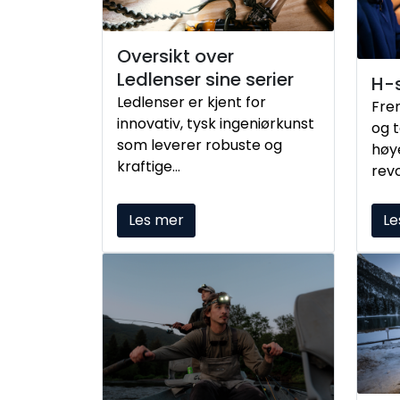
Oversikt over
Ledlenser sine serier
H-s
Ledlenser er kjent for
Fre
innovativ, tysk ingeniørkunst
og t
som leverer robuste og
høy
kraftige
rev
belysningsprodukter til både
Cor
profesjonelle og
Dykk
Les mer
Le
fritidsbrukere. Her er en
bær
oversikt over deres viktigste
den
serier:
nes