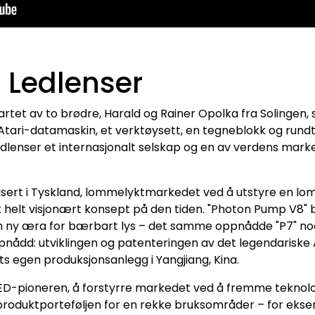
il Ledlenser
artet av to brødre, Harald og Rainer Opolka fra Solingen,
tari-datamaskin, et verktøysett, en tegneblokk og rundt 
Ledlenser et internasjonalt selskap og en av verdens ma
asert i Tyskland, lommelyktmarkedet ved å utstyre en lo
t helt visjonært konsept på den tiden. "Photon Pump V8" b
n ny æra for bærbart lys – det samme oppnådde "P7" noen
ppnådd: utviklingen og patenteringen av det legendarisk
s egen produksjonsanlegg i Yangjiang, Kina.
 LED-pioneren, å forstyrre markedet ved å fremme teknolo
produktporteføljen for en rekke bruksområder – for ekse