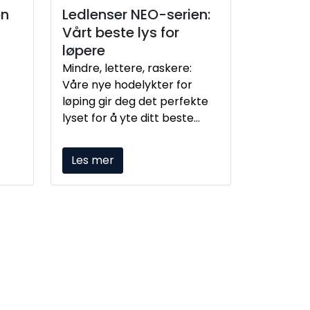
on
Ledlenser NEO-serien:
Vårt beste lys for
løpere
Mindre, lettere, raskere:
Våre nye hodelykter for
løping gir deg det perfekte
lyset for å yte ditt beste
under raske aktiviteter i
mørket.
Les mer