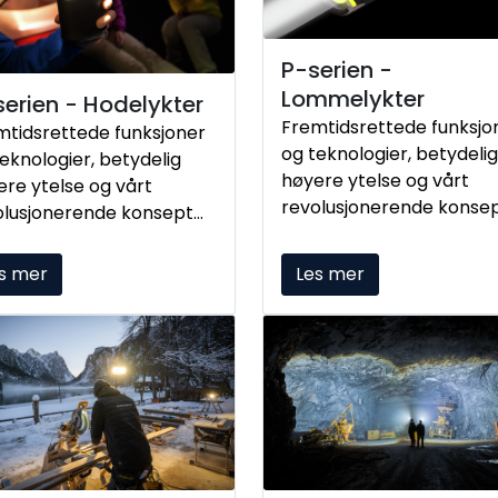
P-serien -
Lommelykter
erien - Hodelykter
Fremtidsrettede funksjo
mtidsrettede funksjoner
og teknologier, betydelig
eknologier, betydelig
høyere ytelse og vårt
ere ytelse og vårt
revolusjonerende konse
olusjonerende konsept
Core - Work - Signature:
e - Work - Signature:
Dykk inn i en ny æra av
 inn i en ny æra av
s mer
Les mer
bærbar belysning og fin
bar belysning og finn
den perfekte lommelyk
 perfekte hodelykten for
for nesten enhver bruk.
ten alle bruksområder.