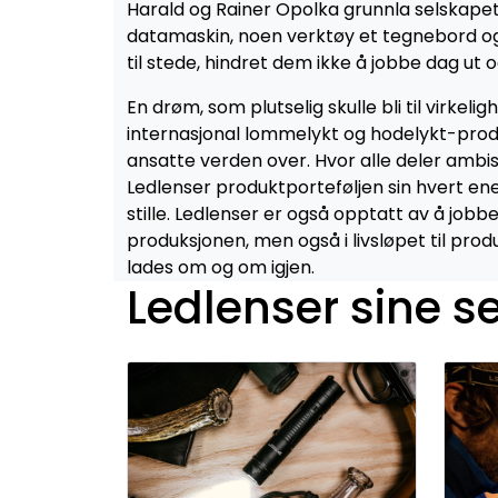
Harald og Rainer Opolka grunnla selskapet 
datamaskin, noen verktøy et tegnebord og
til stede, hindret dem ikke å jobbe dag ut
En drøm, som plutselig skulle bli til virkeli
internasjonal lommelykt og hodelykt-prod
ansatte verden over. Hvor alle deler ambisj
Ledlenser produktporteføljen sin hvert enest
stille. Ledlenser er også opptatt av å jo
produksjonen, men også i livsløpet til pro
lades om og om igjen.
Ledlenser sine se