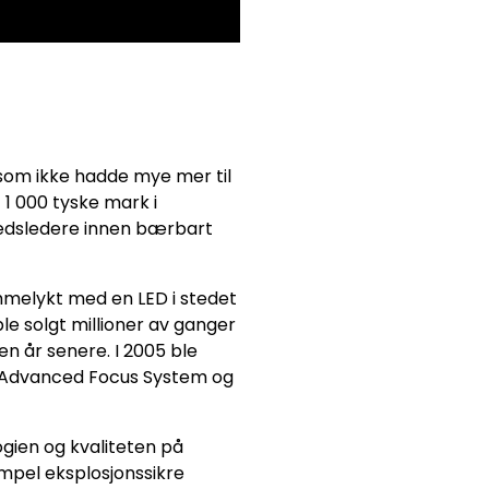
 som ikke hadde mye mer til
1 000 tyske mark i
rkedsledere innen bærbart
mmelykt med en LED i stedet
le solgt millioner av ganger
 år senere. I 2005 ble
e Advanced Focus System og
gien og kvaliteten på
mpel eksplosjonssikre