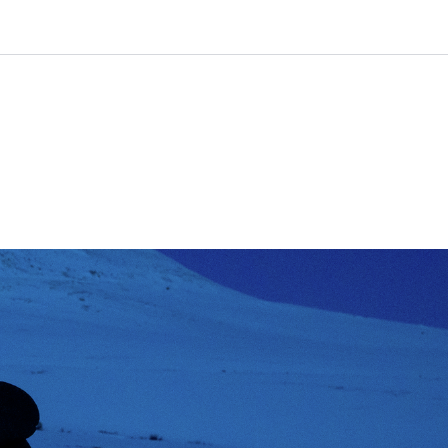
0
ge
Kundesenter
Favoritter
Logg inn