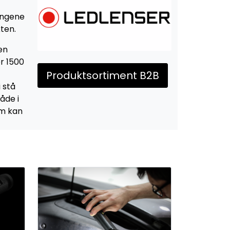
ingene
ten.
 en
r 1500
Produktsortiment B2B
 stå
åde i
om kan