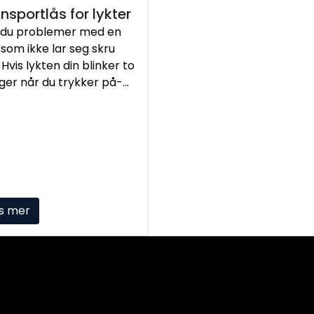
nsportlås for lykter
 du problemer med en
 som ikke lar seg skru
Hvis lykten din blinker to
ger når du trykker på-
ppen er det stor
synlighet for at du har
vert transportlåsen.
s mer