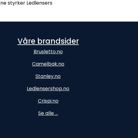
ene styrker Ledlensers
Våre brandsider
Brusletto.no
Camelbak.no
Stanley.no
Ledlensershop.no
Crispi.no
Se alle ...