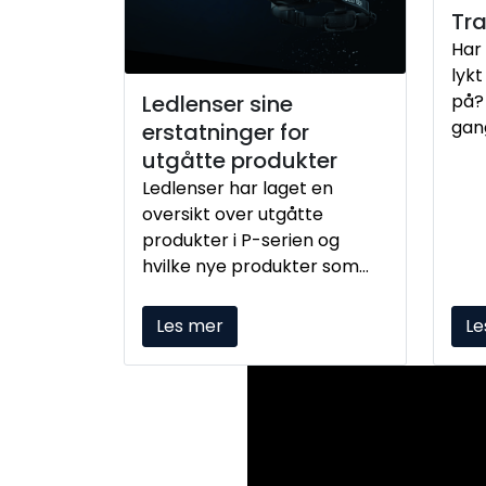
Tra
Har
lykt
Ledlenser sine
på? 
gan
erstatninger for
kna
utgåtte produkter
sann
Ledlenser har laget en
akti
oversikt over utgåtte
produkter i P-serien og
hvilke nye produkter som
erstatter disse
Les mer
Le