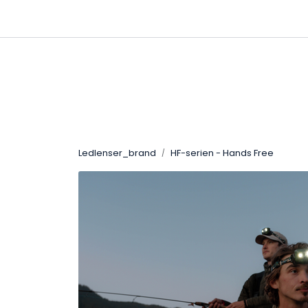
Skip to main content
|
|
Kanaler
Kontakt oss
Kataloger
Ledlenser_brand
HF-serien - Hands Free