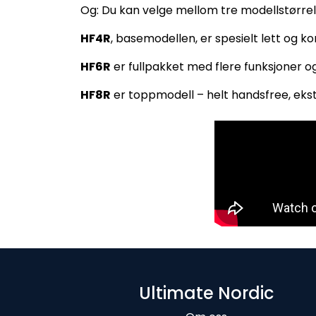
Og: Du kan velge mellom tre modellstørrel
HF4R
, basemodellen, er spesielt lett og k
HF6R
er fullpakket med flere funksjoner og
HF8R
er toppmodell – helt handsfree, ekst
Ultimate Nordic