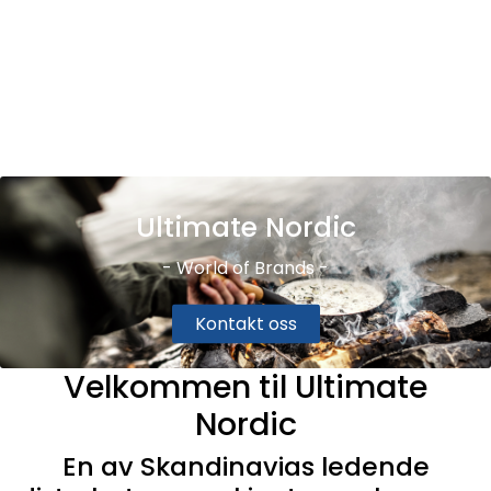
Skip to main content
Varemerker
Nyheter/Info
Mediaportalen
Ultimate Nordic
- World of Brands -
Kontakt oss
Velkommen til Ultimate
Nordic
En av Skandinavias ledende