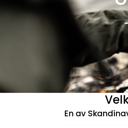
Vel
En av Skandinav