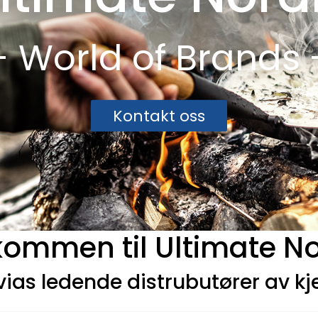
- World of Brands 
Kontakt oss
kommen til Ultimate No
ias ledende distrubutører av k