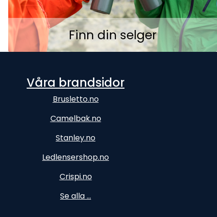
Finn din selger
Våra brandsidor
Brusletto.no
Camelbak.no
Stanley.no
Ledlensershop.no
Crispi.no
Se alla ...