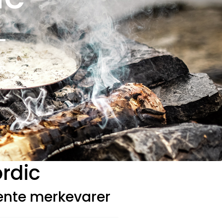
-
rdic
jente merkevarer