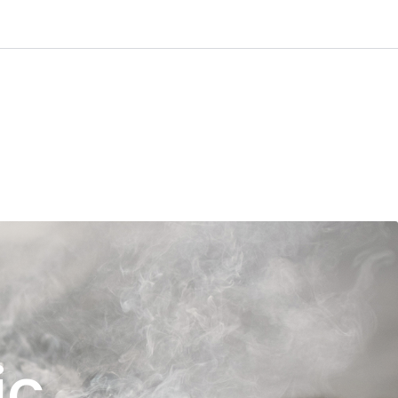
0
age
Kundservice
Favoriter
Logga in
ic