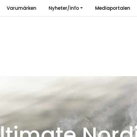
|
Varumärken
Nyheter/info
Mediaportalen
r
Vårt ansvar
Langu
ltimate Nord