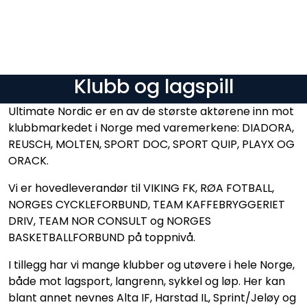
Skip to main content
Varemerker
Klubb og lagspill
Nyheter/Info
Ultimate Nordic er en av de største aktørene inn mot
klubbmarkedet i Norge med varemerkene: DIADORA,
Mediaportalen
REUSCH, MOLTEN, SPORT DOC, SPORT QUIP, PLAYX OG
ORACK.
​Vi er hovedleverandør til VIKING FK, RØA FOTBALL,
NORGES CYCKLEFORBUND, TEAM KAFFEBRYGGERIET
DRIV, TEAM NOR CONSULT og NORGES
BASKETBALLFORBUND på toppnivå.
I tillegg har vi mange klubber og utøvere i hele Norge,
både mot lagsport, langrenn, sykkel og løp. Her kan
blant annet nevnes Alta IF, Harstad IL, Sprint/Jeløy og