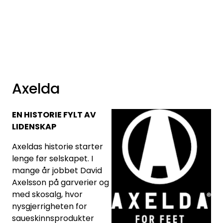
Skip to main content
Varemerker
Nyheter/Info
Axelda
Mediaportalen
EN HISTORIE FYLT AV
LIDENSKAP
Axeldas historie starter
lenge før selskapet. I
mange år jobbet David
Axelsson på garverier og
med skosalg, hvor
nysgjerrigheten for
saueskinnsprodukter