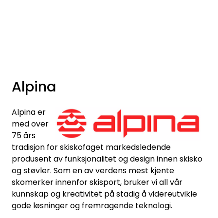
Skip to main content
Varemerker
Nyheter/Info
Alpina
Mediaportalen
Alpina er
med over
75 års
tradisjon for skiskofaget markedsledende
produsent av funksjonalitet og design innen skisko
og støvler. Som en av verdens mest kjente
skomerker innenfor skisport, bruker vi all vår
kunnskap og kreativitet på stadig å videreutvikle
gode løsninger og fremragende teknologi.