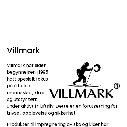
Skip to main content
Varemerker
Nyheter/Info
Villmark
Mediaportalen
Villmark har siden
begynnelsen i 1995
hatt spesielt fokus
på å holde
mennesker, klær
og utstyr tørt
under aktivt friluftsliv. Dette er en forutsetning for
trivsel, opplevelse og sikkerhet.
Produkter til impregnering av sko og klær har