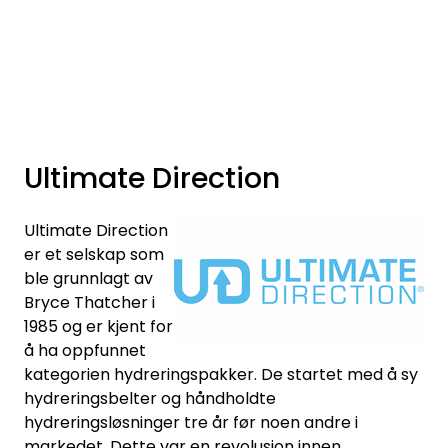
Skip to main content
Varemerker
Nyheter/Info
Ultimate Direction
Mediaportalen
Ultimate Direction
er et selskap som
ble grunnlagt av
Bryce Thatcher i
1985 og er kjent for
å ha oppfunnet
kategorien hydreringspakker. De startet med å sy
hydreringsbelter og håndholdte
hydreringsløsninger tre år før noen andre i
markedet. Dette var en revolusjon innen