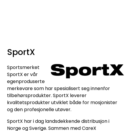
Skip to main content
Varemerker
Nyheter/Info
SportX
Mediaportalen
Sportsmerket
SportX er vår
egenproduserte
merkevare som har spesialisert seg innenfor
tilbehørsprodukter. SportX leverer
kvalitetsprodukter utviklet både for mosjonister
og den profesjonelle utøver.
SportX har i dag landsdekkende distribusjon i
Norge og Sverige. Sammen med CareX