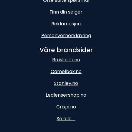
Ofte stilte spørsmål
Finn din selger
Reklamasjon
Personvernerklæring
Våre brandsider
Brusletto.no
Camelbak.no
Stanley.no
Ledlensershop.no
Crispi.no
Se alle ...