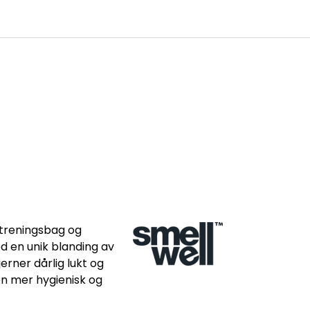
0
ge
Kundesenter
Favoritter
Logg inn
 treningsbag og
ed en unik blanding av
erner dårlig lukt og
 en mer hygienisk og