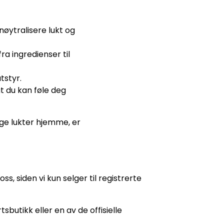
øytralisere lukt og
a ingredienser til
tstyr.
at du kan føle deg
lige lukter hjemme, er
s, siden vi kun selger til registrerte
sbutikk eller en av de offisielle