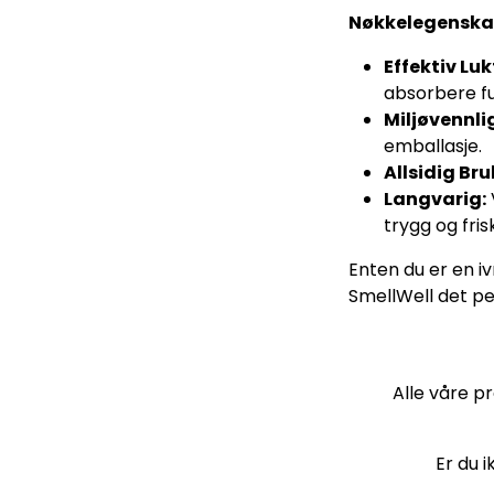
Nøkkelegenska
Effektiv Luk
absorbere fu
Miljøvennli
emballasje.
Allsidig Bru
Langvarig:
trygg og fris
Enten du er en iv
SmellWell det per
Alle våre pr
Er du i