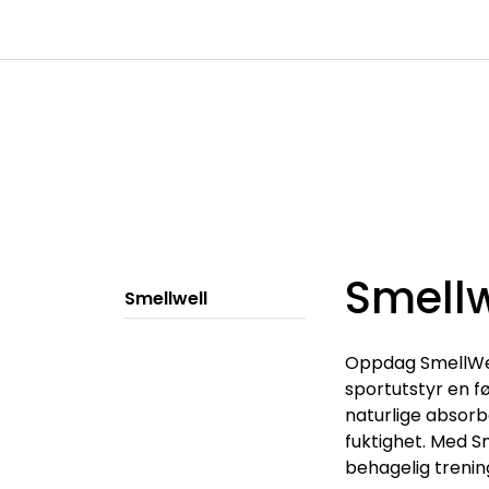
Skip to main content
|
|
Kanaler
Kontakt oss
Kataloger
Smellw
Smellwell
Oppdag SmellWell
sportutstyr en fø
naturlige absorb
fuktighet. Med Sm
behagelig trenin