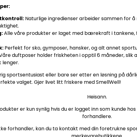
per:
tkontroll:
Naturlige ingredienser arbeider sammen for å n
ktighet.
g:
Alle våre produkter er laget med bærekraft i tankene, fr
k:
Perfekt for sko, gymposer, hansker, og alt annet sportu
Våre duftposer holder friskheten i opptil 6 måneder, slik 
k lenger.
rig sportsentusiast eller bare ser etter en løsning på dår
fekte valget. Gjør livet litt friskere med SmellWell!
Heisann.
odukter er kun synlig hvis du er logget inn som kunde hos os
forhandlere.
kke forhandler, kan du ta kontakt med din foretrukne sport
merkevarebutikkene.