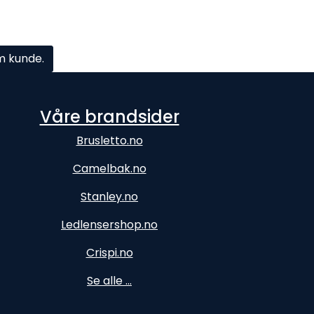
om kunde.
Våre brandsider
Brusletto.no
Camelbak.no
Stanley.no
Ledlensershop.no
Crispi.no
Se alle ...