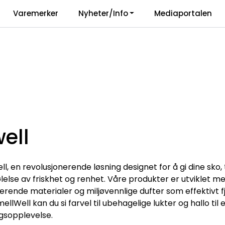
|
Varemerker
Nyheter/Info
Mediaportalen
Vårt ansvar
Langua
ell
, en revolusjonerende løsning designet for å gi dine sko,
lelse av friskhet og renhet. Våre produkter er utviklet m
erende materialer og miljøvennlige dufter som effektivt fj
ellWell kan du si farvel til ubehagelige lukter og hallo til
gsopplevelse.