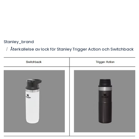
Skip to main content
Varumärken
Stanley_brand
Nyheter/info
Återkallelse av lock för Stanley Trigger Action och Switchback
Mediaportalen