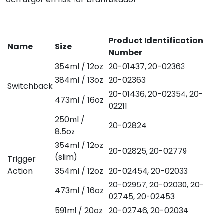
Product Identification
Name
Size
Number
354ml / 12oz
20-01437, 20-02363
384ml / 13oz
20-02363
Switchback
20-01436, 20-02354, 20-
473ml / 16oz
02211
250ml /
20-02824
8.5oz
354ml / 12oz
20-02825, 20-02779
(slim)
Trigger
Action
354ml / 12oz
20-02454, 20-02033
20-02957, 20-02030, 20-
473ml / 16oz
02745, 20-02453
591ml / 20oz
20-02746, 20-02034