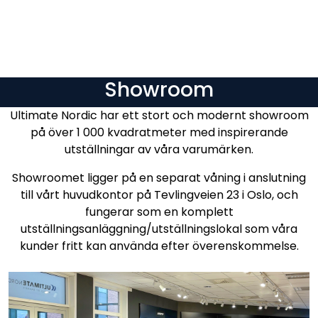
Skip to main content
Varumärken
Showroom
Nyheter/info
Ultimate Nordic har ett stort och modernt showroom
på över 1 000 kvadratmeter med inspirerande
Mediaportalen
utställningar av våra varumärken.
Showroomet ligger på en separat våning i anslutning
till vårt huvudkontor på Tevlingveien 23 i Oslo, och
fungerar som en komplett
utställningsanläggning/utställningslokal som våra
kunder fritt kan använda efter överenskommelse.