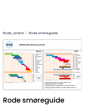
Skip to main content
Varemerker
Rode_brand
Rode smøreguide
Nyheter/Info
Mediaportalen
Rode smøreguide