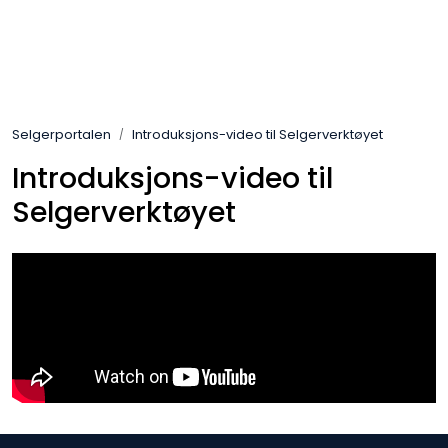
Skip to main content
Varemerker
Selgerportalen
Introduksjons-video til Selgerverktøyet
Nyheter/Info
Introduksjons-video til
Mediaportalen
Selgerverktøyet