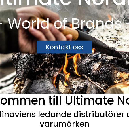
- World of Brands 
Kontakt oss
ommen till Ultimate N
inaviens ledande distributörer
varumärken