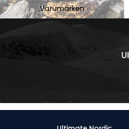
Varumärken
U
Ultimate Nordic