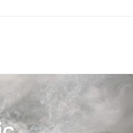
0
age
Kundservice
Favoriter
Logga in
ic