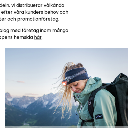
eln. Vi distribuerar välkända
 efter våra kunders behov och
ister och promotionföretag.
lsbolag med företag inom många
uppens hemsida
här
.