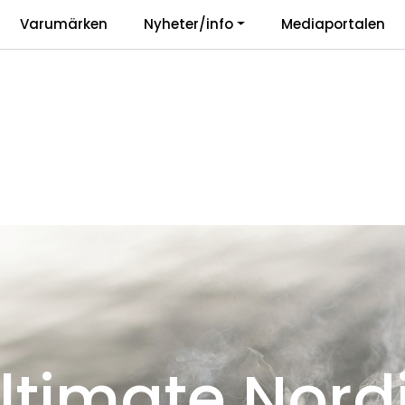
|
Varumärken
Nyheter/info
Mediaportalen
r
Vårt ansvar
Langu
ltimate Nord