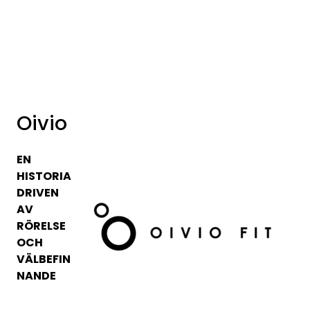
Skip to main content
Varumärken
Nyheter/info
Oivio
Mediaportalen
EN
HISTORIA
DRIVEN
AV
RÖRELSE
OCH
VÄLBEFIN
NANDE