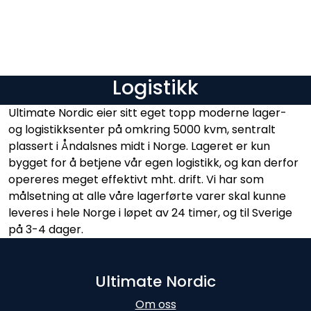
Skip to main content
Varumärken
Logistikk
Nyheter/info
Ultimate Nordic eier sitt eget topp moderne lager-
og logistikksenter på omkring 5000 kvm, sentralt
Mediaportalen
plassert i Åndalsnes midt i Norge. Lageret er kun
bygget for å betjene vår egen logistikk, og kan derfor
opereres meget effektivt mht. drift. Vi har som
målsetning at alle våre lagerførte varer skal kunne
leveres i hele Norge i løpet av 24 timer, og til Sverige
på 3-4 dager.
Ultimate Nordic
Om oss