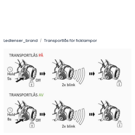
Skip to main content
Varumärken
Ledlenser_brand
Transportlås för ficklampor
Nyheter/info
Mediaportalen