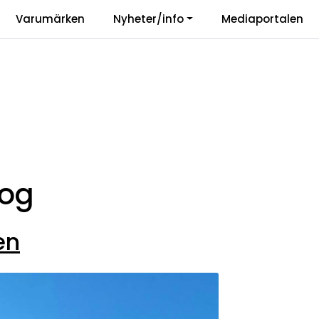
|
Varumärken
Nyheter/info
Mediaportalen
r
Vårt ansvar
Langu
log
en