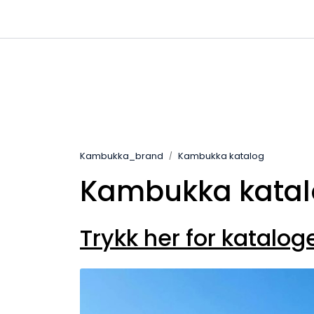
Skip to main content
|
|
Kanaler
Kontakta oss
Kataloge
Kambukka_brand
Kambukka katalog
Kambukka kata
Trykk her for katalog