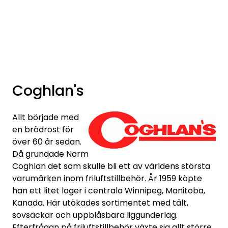
Skip to main content
Varumärken
Nyheter/info
Coghlan's
Mediaportalen
Allt började med
en brödrost för
över 60 år sedan.
Då grundade Norm
Coghlan det som skulle bli ett av världens största
varumärken inom friluftstillbehör. År 1959 köpte
han ett litet lager i centrala Winnipeg, Manitoba,
Kanada. Här utökades sortimentet med tält,
sovsäckar och uppblåsbara liggunderlag.
Efterfrågan på friluftstillbehör växte sig allt större