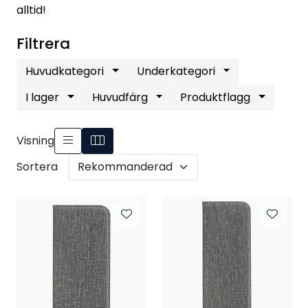
alltid!
Filtrera
Huvudkategori
Underkategori
I lager
Huvudfärg
Produktflagg
Visning
Sortera