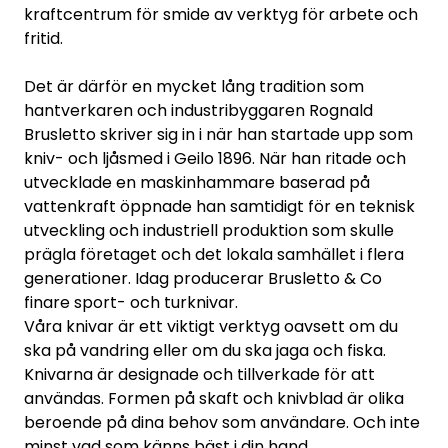
kraftcentrum för smide av verktyg för arbete och
fritid.
Det är därför en mycket lång tradition som
hantverkaren och industribyggaren Rognald
Brusletto skriver sig in i när han startade upp som
kniv- och ljåsmed i Geilo 1896. När han ritade och
utvecklade en maskinhammare baserad på
vattenkraft öppnade han samtidigt för en teknisk
utveckling och industriell produktion som skulle
prägla företaget och det lokala samhället i flera
generationer. Idag producerar Brusletto & Co
finare sport- och turknivar.
Våra knivar är ett viktigt verktyg oavsett om du
ska på vandring eller om du ska jaga och fiska.
Knivarna är designade och tillverkade för att
användas. Formen på skaft och knivblad är olika
beroende på dina behov som användare. Och inte
minst vad som känns bäst i din hand.