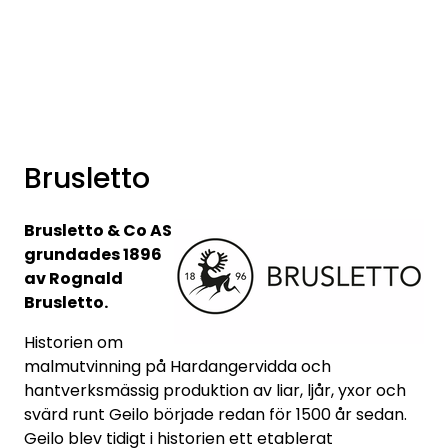
Skip to main content
Varumärken
Nyheter/info
Brusletto
Mediaportalen
Brusletto & Co AS
grundades 1896
av Rognald
Brusletto.
Historien om
malmutvinning på Hardangervidda och
hantverksmässig produktion av liar, ljår, yxor och
svärd runt Geilo började redan för 1500 år sedan.
Geilo blev tidigt i historien ett etablerat