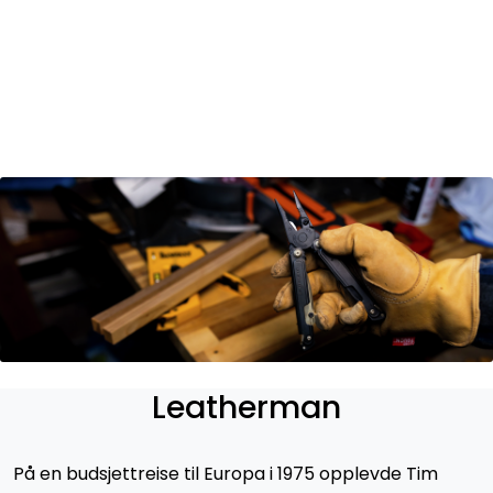
Skip to main content
Varemerker
Nyheter/Info
Mediaportalen
Leatherman
På en budsjettreise til Europa i 1975 opplevde Tim