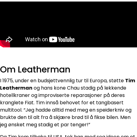
Om Leatherman
I 1975, under en budsjettvennlig tur til Europa, støtte
Tim
Leatherman
og hans kone Chau stadig på lekkende
hotellkraner og improviserte reparasjoner på deres
kranglete Fiat. Tim innså behovet for et tangbasert
multitool. “Jeg hadde alltid med meg en speiderkniv og
brukte den til alt fra å skjære brød til å fikse bilen. Men
jeg ønsket meg stadig et par tenger!”
Da Tim kom tilbake til USA, tok han med seg ideen om et