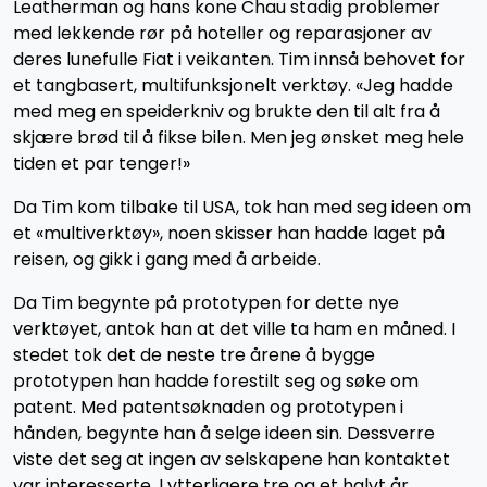
Leatherman og hans kone Chau stadig problemer
med lekkende rør på hoteller og reparasjoner av
deres lunefulle Fiat i veikanten. Tim innså behovet for
et tangbasert, multifunksjonelt verktøy. «Jeg hadde
med meg en speiderkniv og brukte den til alt fra å
skjære brød til å fikse bilen. Men jeg ønsket meg hele
tiden et par tenger!»
Da Tim kom tilbake til USA, tok han med seg ideen om
et «multiverktøy», noen skisser han hadde laget på
reisen, og gikk i gang med å arbeide.
Da Tim begynte på prototypen for dette nye
verktøyet, antok han at det ville ta ham en måned. I
stedet tok det de neste tre årene å bygge
prototypen han hadde forestilt seg og søke om
patent. Med patentsøknaden og prototypen i
hånden, begynte han å selge ideen sin. Dessverre
viste det seg at ingen av selskapene han kontaktet
var interesserte. I ytterligere tre og et halvt år