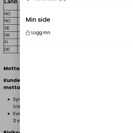
Land
fra
til
(L)
(L)
(L)
(L)
(L)
(L)
NO
0
3999
199
499
699
999
1999
2999
1
Min side
NO
4000
9999
199
499
699
999
1999
2999
2
SE
0
99999
199
499
699
999
1999
2999
2
Logg inn
DK
0
99999
199
499
699
999
1999
2999
2
FI
0
99999
199
499
699
999
1999
2999
2
DE
0
9999
199
499
699
999
1999
2999
2
Mottakskontroll
Kunden plikter å kontrollere leveransen ved
mottak.
Synlige skader må meldes umiddelbart til
transportør.
Eventuelle feil eller mangler meldes skriftlig innen
3 virkedager.
Risikoovergang