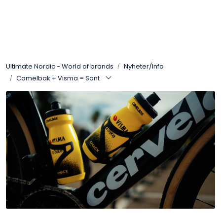
Skip to main content
Varemerker
Ultimate Nordic - World of brands
Nyheter/Info
Nyheter/Info
Camelbak + Visma = Sant
Mediaportalen