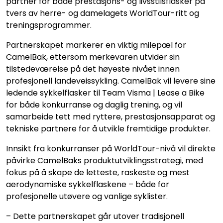
partner for både prestasjons- og livsstilsflasker på
tvers av herre- og damelagets WorldTour-ritt og
treningsprogrammer.
Partnerskapet markerer en viktig milepæl for
CamelBak, ettersom merkevaren utvider sin
tilstedeværelse på det høyeste nivået innen
profesjonell landeveissykling. CamelBak vil levere sine
ledende sykkelflasker til Team Visma | Lease a Bike
for både konkurranse og daglig trening, og vil
samarbeide tett med ryttere, prestasjonsapparat og
tekniske partnere for å utvikle fremtidige produkter.
Innsikt fra konkurranser på WorldTour-nivå vil direkte
påvirke CamelBaks produktutviklingsstrategi, med
fokus på å skape de letteste, raskeste og mest
aerodynamiske sykkelflaskene – både for
profesjonelle utøvere og vanlige syklister.
– Dette partnerskapet går utover tradisjonell