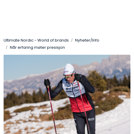
Skip to main content
Varemerker
Ultimate Nordic - World of brands
Nyheter/Info
Nyheter/Info
Når erfaring møter presisjon
Mediaportalen