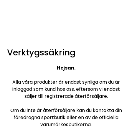
Skip to main content
Varumärken
Nyheter/info
Verktygssäkring
Mediaportalen
Hejsan.
Alla våra produkter är endast synliga om du är
inloggad som kund hos oss, eftersom vi endast
säljer till registrerade återförsäljare.
Om du inte är återförsäljare kan du kontakta din
föredragna sportbutik eller en av de officiella
varumärkesbutikerna.